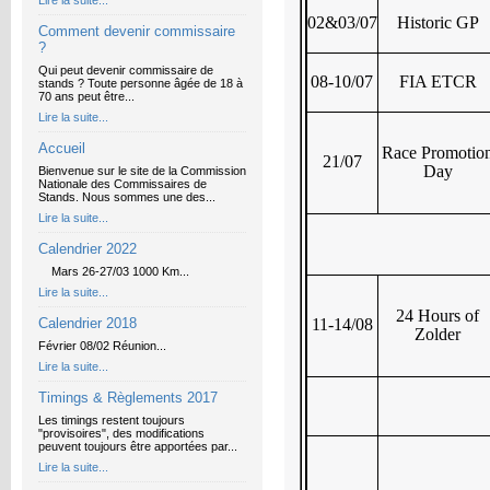
Lire la suite...
02&03/07
Historic GP
Comment devenir commissaire
?
Qui peut devenir commissaire de
08-10/07
FIA ETCR
stands ? Toute personne âgée de 18 à
70 ans peut être...
Lire la suite...
Accueil
Race Promotio
21/07
Day
Bienvenue sur le site de la Commission
Nationale des Commissaires de
Stands. Nous sommes une des...
Lire la suite...
Calendrier 2022
Mars 26-27/03 1000 Km...
Lire la suite...
24 Hours of
Calendrier 2018
11-14/08
Zolder
Février 08/02 Réunion...
Lire la suite...
Timings & Règlements 2017
Les timings restent toujours
"provisoires", des modifications
peuvent toujours être apportées par...
Lire la suite...